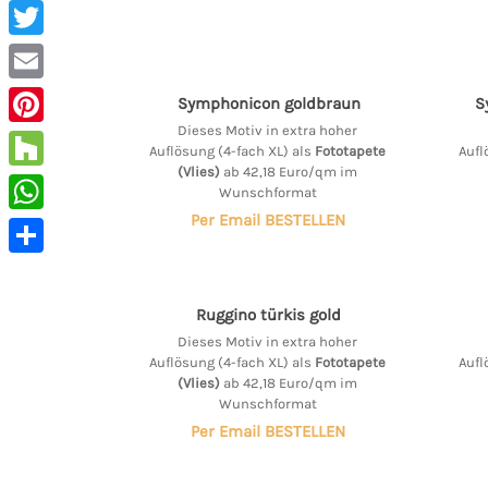
Facebook
Twitter
Email
Symphonicon goldbraun
S
Dieses Motiv in extra hoher
Pinterest
Auflösung (4-fach XL) als
Fototapete
Aufl
(Vlies)
ab 42,18 Euro/qm im
Houzz
Wunschformat
Per Email BESTELLEN
WhatsApp
Teilen
Ruggino türkis gold
Dieses Motiv in extra hoher
Auflösung (4-fach XL) als
Fototapete
Aufl
(Vlies)
ab 42,18 Euro/qm im
Wunschformat
Per Email BESTELLEN