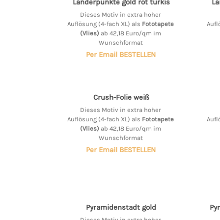
Länderpunkte gold rot türkis
Lä
Dieses Motiv in extra hoher
Auflösung (4-fach XL) als
Fototapete
Aufl
(Vlies)
ab 42,18 Euro/qm im
Wunschformat
Per Email BESTELLEN
Crush-Folie weiß
Dieses Motiv in extra hoher
Auflösung (4-fach XL) als
Fototapete
Aufl
(Vlies)
ab 42,18 Euro/qm im
Wunschformat
Per Email BESTELLEN
Pyramidenstadt gold
Py
Dieses Motiv in extra hoher