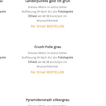
au
Länderpunkte gold rot grün
Dieses Motiv in extra hoher
pete
Auflösung (4-fach XL) als
Fototapete
(Vlies)
ab 42,18 Euro/qm im
Wunschformat
Per Email BESTELLEN
Crush-Folie grau
Dieses Motiv in extra hoher
pete
Auflösung (4-fach XL) als
Fototapete
(Vlies)
ab 42,18 Euro/qm im
Wunschformat
Per Email BESTELLEN
Pyramidenstadt silbergrau
Dieses Motiv in extra hoher