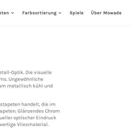
eten
Farbsortierung
Spiele
Über Mowade
all-Optik. Die visuelle
aums. Ungewöhnliche
um metallisch kühl und
stapeten handelt, die im
ltapeten. Glänzendes Chrom
ueller optischer Eindruck
ertige Vliesmaterial.